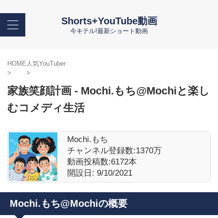
Shorts+YouTube動画
今キテル!最新ショート動画
HOME
人気YouTuber
>
>
家族笑顔計画 - Mochi.もち@Mochiと楽し
むコメディ生活
Mochi.もち
チャンネル登録数:
1370万
動画投稿数:
6172本
開設日: 9/10/2021
Mochi.もち@Mochiの概要